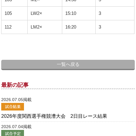
Graduates
立命艇友会
105
LW2×
15:10
3
Links
リンク集
112
LM2×
16:20
3
Contact
お問い合わせ
一覧へ戻る
最新の記事
2026.07.05掲載
2026年度関西選手権競漕大会 2日目レース結果
2026.07.04掲載