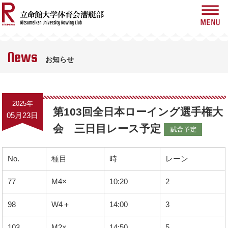
News
お知らせ
News
お知らせ
About Us
漕艇部紹介
History
2025年
歴史
第103回全日本ローイング選手権大
05月23日
会 三日目レース予定
Race
大会情報
No.
種目
時
レーン
Blog
ブログ
77
M4×
10:20
2
Gallery
ギャラリー
98
W4＋
14:00
3
103
M2×
14:50
5