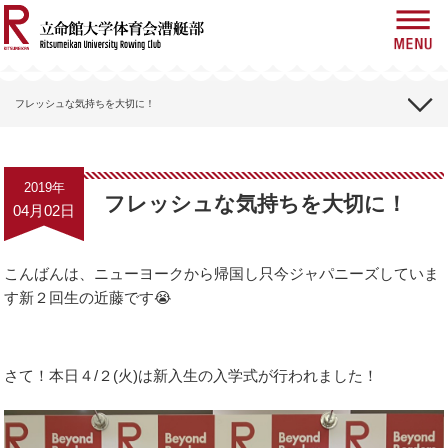
News
お知らせ
フレッシュな気持ちを大切に！
About Us
漕艇部紹介
クルーブログ
2019年
History
フレッシュな気持ちを大切に！
まねさんブログ
04月02日
歴史
スタッフブログ
Race
大会情報
こんばんは、ニューヨークから帰国し只今ジャパニーズしていま
す新２回生の近藤です😭
Blog
ブログ
さて！本日４/２(火)は新入生の入学式が行われました！
Gallery
ギャラリー