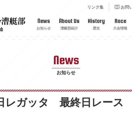
リンク集
お問
News
About Us
History
Race
お知らせ
漕艇部紹介
歴史
大会情報
News
お知らせ
朝日レガッタ 最終日レース