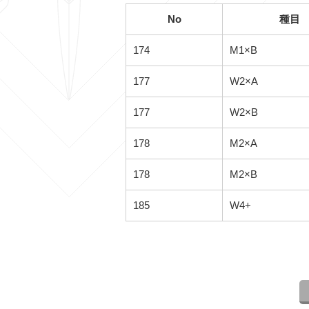
No
種目
174
M1×B
177
W2×A
177
W2×B
178
M2×A
178
M2×B
185
W4+