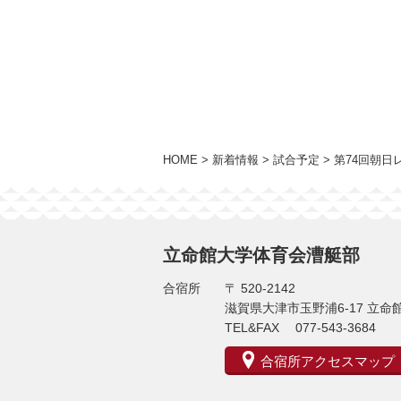
HOME
>
新着情報
>
試合予定
>
第74回朝日
立命館大学体育会漕艇部
合宿所
〒 520-2142
滋賀県大津市玉野浦6-17 立
TEL&FAX 077-543-3684
合宿所アクセスマップ