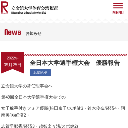
News
お知らせ
News
お知らせ
About Us
漕艇部紹介
History
2022年
歴史
全日本大学選手権大会 優勝報告
09月25日
Race
大会情報
立命館大学の常任理事会へ
Blog
ブログ
第49回全日本大学選手権大会での
女子舵手付きフォア優勝(松田京子/スポ健3・鈴木伶奈/経済4・阿
Gallery
ギャラリー
南美咲/経済2・
志賀早耶香/経済3・越智楽々渚/スポ健2)