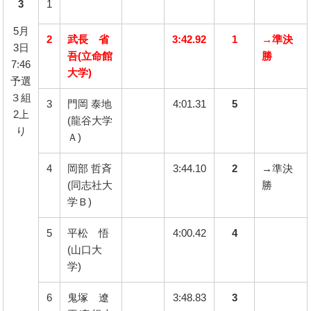
Graduates
3
1
立命艇友会
5月
2
武長 省
3:42.92
1
→準決
Links
3日
リンク集
吾(立命館
勝
7:46
大学)
予選
Contact
お問い合わせ
３組
3
門岡 泰地
4:01.31
5
2上
(龍谷大学
り
Ａ)
4
岡部 哲斉
3:44.10
2
→準決
(同志社大
勝
学Ｂ)
5
平松 悟
4:00.42
4
(山口大
学)
6
鬼塚 遼
3:48.83
3