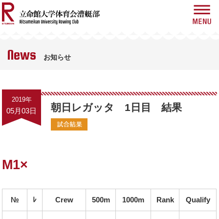
News
お知らせ
News
お知らせ
About Us
漕艇部紹介
History
2019年
歴史
朝日レガッタ 1日目 結果
05月03日
Race
大会情報
Blog
M1×
ブログ
Gallery
ギャラリー
№
ﾚ
Crew
500m
1000m
Rank
Qualify