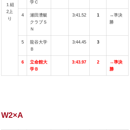
学Ｃ
１組
2上
4
瀬田漕艇
3:41.52
1
→準決
り
クラブＳ
勝
Ｎ
5
龍谷大学
3:44.45
3
Ｂ
6
立命館大
3:43.97
2
→準決
学Ｂ
勝
W2×A