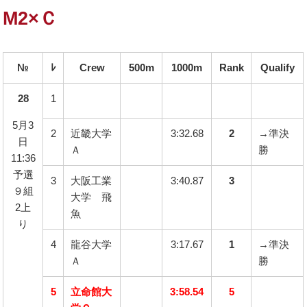
M2×Ｃ
№
ﾚ
Crew
500m
1000m
Rank
Qualify
28
1
5月3
2
近畿大学
3:32.68
2
→準決
日
Ａ
勝
11:36
予選
3
大阪工業
3:40.87
3
９組
大学 飛
2上
魚
り
4
龍谷大学
3:17.67
1
→準決
Ａ
勝
5
立命館大
3:58.54
5