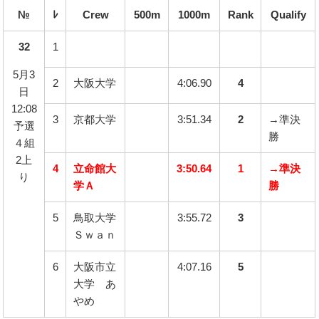
№
ﾚ
Crew
500m
1000m
Rank
Qualify
32
1
5月3
2
大阪大学
4:06.90
4
日
12:08
3
京都大学
3:51.34
2
→準決
予選
勝
４組
2上
4
立命館大
3:50.64
1
→準決
り
学Ａ
勝
5
鳥取大学
3:55.72
3
Ｓｗａｎ
6
大阪市立
4:07.16
5
大学 あ
やめ