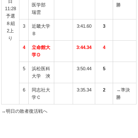
日
医学部
勝
11:28
瑞雲
予選
８組
3
近畿大学
3:41.60
3
2上
Ｂ
り
4
立命館大
3:44.34
4
学Ｄ
5
浜松医科
3:50.44
5
大学 浹
6
同志社大
3:35.34
2
→準決
学Ｃ
勝
→明日の敗者復活戦へ