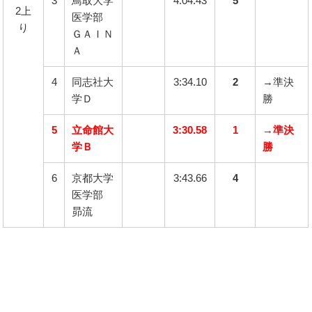
3
鳥取大学
4:04.43
5
2上
医学部
り
ＧＡＩＮ
Ａ
4
同志社大
3:34.10
2
→準決
学Ｄ
勝
5
立命館大
3:30.58
1
→準決
学Ｂ
勝
6
京都大学
3:43.66
4
医学部
昴流