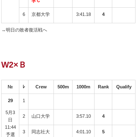
学Ｃ
6
京都大学
3:41.18
4
→明日の敗者復活戦へ
W2×Ｂ
№
ﾚ
Crew
500m
1000m
Rank
Qualify
29
1
5月3
2
山口大学
3:57.10
4
日
11:44
3
同志社大
4:01.10
5
予選