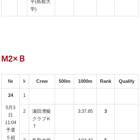
平(島根大
学)
M2×Ｂ
№
ﾚ
Crew
500m
1000m
Rank
Qualify
24
1
5月3
2
瀬田漕艇
3:37.85
3
日
クラブＫ
11:04
Ｔ
予選
５組