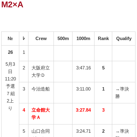
M2×A
№
ﾚ
Crew
500m
1000m
Rank
Qualify
26
1
5月3
2
大阪府立
3:47.16
5
日
大学Ｄ
11:20
予選
3
今治造船
3:11.00
1
→準決
７組
勝
2上
り
4
立命館大
3:27.84
3
学Ａ
5
山口合同
3:24.71
2
→準決