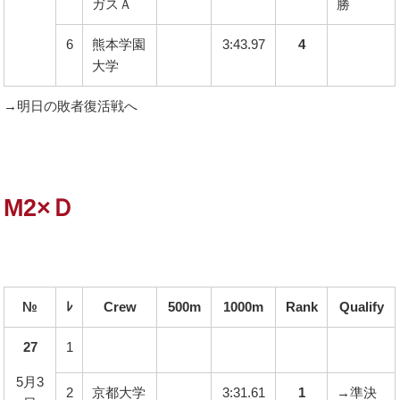
ガスＡ
勝
6
熊本学園
3:43.97
4
大学
→明日の敗者復活戦へ
M2×Ｄ
№
ﾚ
Crew
500m
1000m
Rank
Qualify
27
1
5月3
2
京都大学
3:31.61
1
→準決