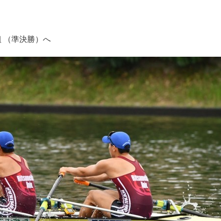
 A組 （準決勝）へ