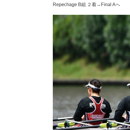
Repechage B組 ２着→Final Aへ