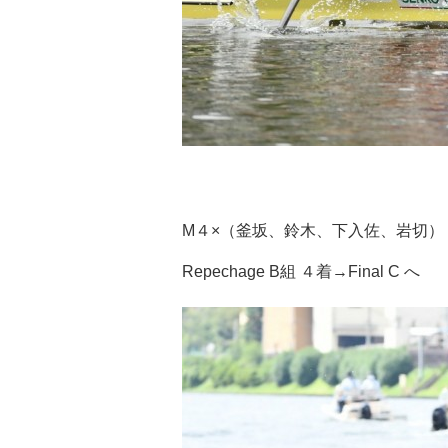
M４×（釜坂、鈴木、下入佐、岩切）
Repechage B組 ４着→Final C へ