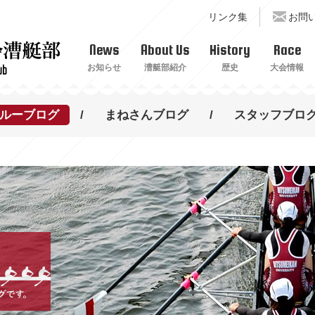
リンク集
お問
News
About Us
History
Race
お知らせ
漕艇部紹介
歴史
大会情報
ルーブログ
まねさんブログ
スタッフブロ